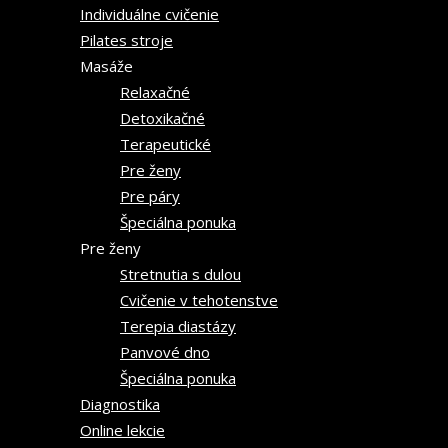
Individuálne cvičenie
Pilates stroje
Masáže
Relaxačné
Detoxikačné
Terapeutické
Pre ženy
Pre páry
Špeciálna ponuka
Pre ženy
Stretnutia s dulou
Cvičenie v tehotenstve
Terepia diastázy
Panvové dno
Špeciálna ponuka
Diagnostika
Online lekcie