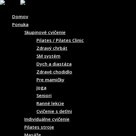
Skip
to
Domov
content
Ponuka
Skupinové cvičenie
Pilates / Pilates Clinic
Zdravý chrbát
SM systém
Dych a diastáza
Zdravé chodidlo
Pre mamičky
Joga
Seniori
Ranné lekcie
Cvičenie s deťmi
Individuálne cvičenie
Pilates stroje
Masáže